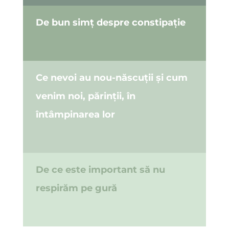
De bun simț despre constipație
Ce nevoi au nou-născuții și cum
venim noi, părinții, în
întâmpinarea lor
De ce este important să nu
respirăm pe gură