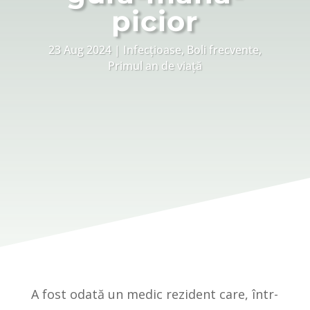
picior
23 Aug 2024
Infecțioase
,
Boli frecvente
,
Primul an de viață
A fost odată un medic rezident care, într-