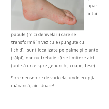
apar
întâi
papule (mici denivelări) care se
transformă în vezicule (punguțe cu
lichid), sunt localizate pe palme și plante
(tălpi), dar nu trebuie să se limiteze aici
(pot să urce spre genunchi, coape, fese).
Spre deosebire de varicela, unde erupția
mănâncă, aici doare!