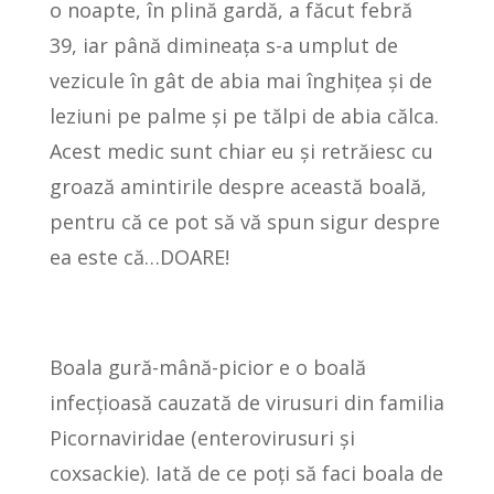
o noapte, în plină gardă, a făcut febră
39, iar până dimineața s-a umplut de
vezicule în gât de abia mai înghițea și de
leziuni pe palme și pe tălpi de abia călca.
Acest medic sunt chiar eu și retrăiesc cu
groază amintirile despre această boală,
pentru că ce pot să vă spun sigur despre
ea este că…DOARE!
Boala gură-mână-picior e o boală
infecțioasă cauzată de virusuri din familia
Picornaviridae (enterovirusuri și
coxsackie). Iată de ce poți să faci boala de