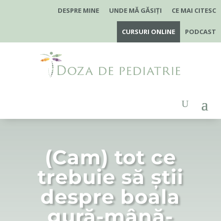
DESPRE MINE
UNDE MĂ GĂSIȚI
CE MAI CITESC
CURSURI ONLINE
PODCAST
(Cam) tot ce
trebuie să știi
despre boala
gură-mână-