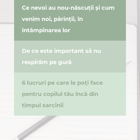
Ce nevoi au nou-născuții și cum
venim noi, părinții, în
întâmpinarea lor
De ce este important să nu
respirăm pe gură
6 lucruri pe care le poți face
pentru copilul tău încă din
timpul sarcinii