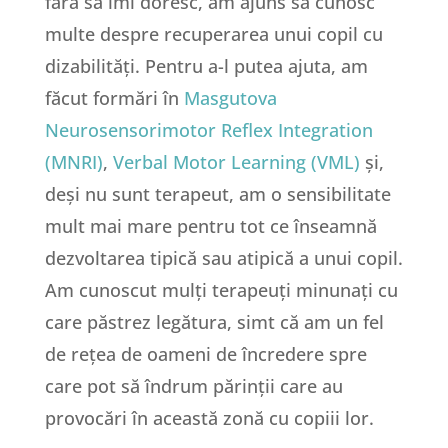
fără să îmi doresc, am ajuns să cunosc
multe despre recuperarea unui copil cu
dizabilități. Pentru a-l putea ajuta, am
făcut formări în
Masgutova
Neurosensorimotor Reflex Integration
(MNRI)
,
Verbal Motor Learning (VML)
și,
deși nu sunt terapeut, am o sensibilitate
mult mai mare pentru tot ce înseamnă
dezvoltarea tipică sau atipică a unui copil.
Am cunoscut mulți terapeuți minunați cu
care păstrez legătura, simt că am un fel
de rețea de oameni de încredere spre
care pot să îndrum părinții care au
provocări în această zonă cu copiii lor.