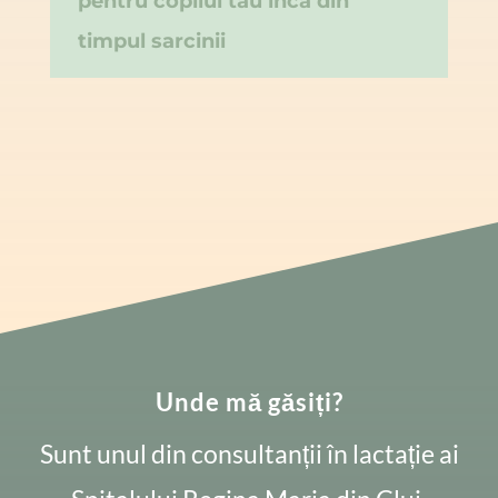
pentru copilul tău încă din
timpul sarcinii
Unde mă găsiți?
Sunt unul din consultanții în lactație ai