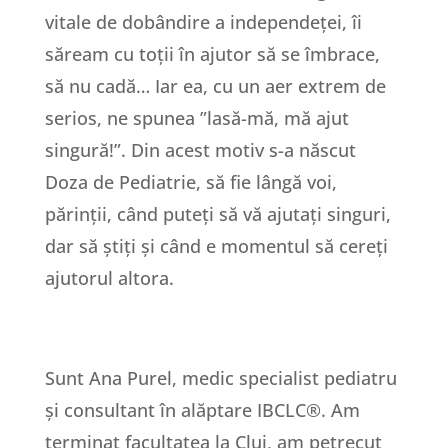
vitale de dobândire a independeței, îi
săream cu toții în ajutor să se îmbrace,
să nu cadă… Iar ea, cu un aer extrem de
serios, ne spunea ”lasă-mă, mă ajut
singură!”. Din acest motiv s-a născut
Doza de Pediatrie, să fie lângă voi,
părinții, când puteți să vă ajutați singuri,
dar să știți și când e momentul să cereți
ajutorul altora.
Sunt Ana Purel, medic specialist pediatru
și consultant în alăptare IBCLC®. Am
terminat facultatea la Cluj, am petrecut