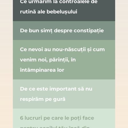
Ce urmărim la controalele de
rutină ale bebelușului
De bun simț despre constipație
Ce nevoi au nou-născuții și cum
venim noi, părinții, în
întâmpinarea lor
De ce este important să nu
respirăm pe gură
6 lucruri pe care le poți face