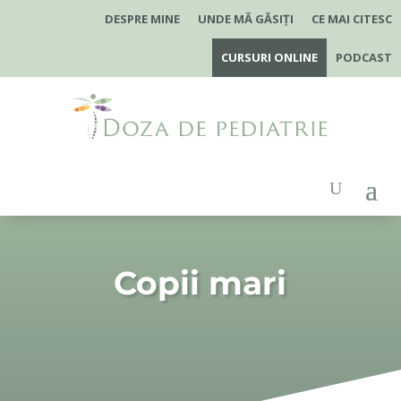
DESPRE MINE
UNDE MĂ GĂSIȚI
CE MAI CITESC
CURSURI ONLINE
PODCAST
Copii mari