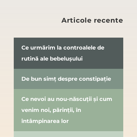
Articole recente
Ce urmărim la controalele de
rutină ale bebelușului
De bun simț despre constipație
Ce nevoi au nou-născuții și cum
venim noi, părinții, în
întâmpinarea lor