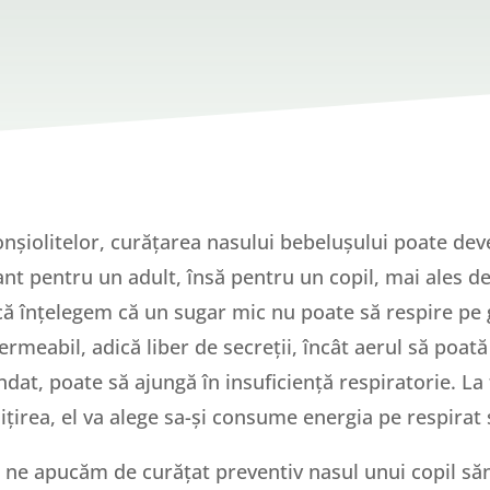
ronșiolitelor, curățarea nasului bebelușului poate de
nt pentru un adult, însă pentru un copil, mai ales de
acă înțelegem că un sugar mic nu poate să respire pe g
meabil, adică liber de secreții, încât aerul să poată
ndat, poate să ajungă în insuficiență respiratorie. La
ițirea, el va alege sa-și consume energia pe respirat
nu ne apucăm de curățat preventiv nasul unui copil să