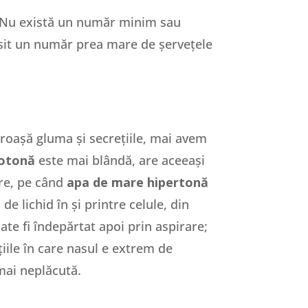
s. Nu există un număr minim sau
osit un număr prea mare de șervețele
ngroașă gluma și secrețiile, mai avem
zotonă
este mai blândă, are aceeași
are, pe când
apa de mare hipertonă
 lichid în și printre celule, din
ate fi îndepărtat apoi prin aspirare;
iile în care nasul e extrem de
mai neplăcută.