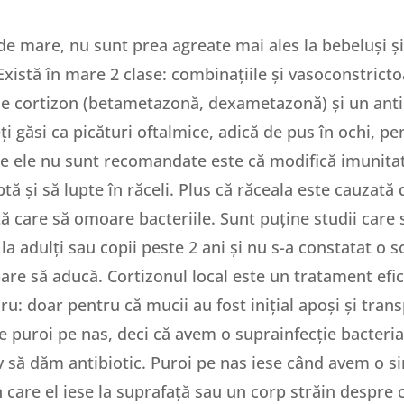
 de mare, nu sunt prea agreate mai ales la bebeluși și
Există în mare 2 clase: combinațiile și vasoconstrict
ne cortizon (betametazonă, dexametazonă) și un antib
ți găsi ca picături oftalmice, adică de pus în ochi, p
re ele nu sunt recomandate este că modifică imunitate
ă și să lupte în răceli. Plus că răceala este cauzată 
ă care să omoare bacteriile. Sunt puține studii care 
nd la adulți sau copii peste 2 ani și nu s-a constatat o
are să aducă. Cortizonul local este un tratament efic
ru: doar pentru că mucii au fost inițial apoși și tran
 puroi pe nas, deci că avem o suprainfecție bacteriană
v să dăm antibiotic. Puroi pe nas iese când avem o si
in care el iese la suprafață sau un corp străin despre 