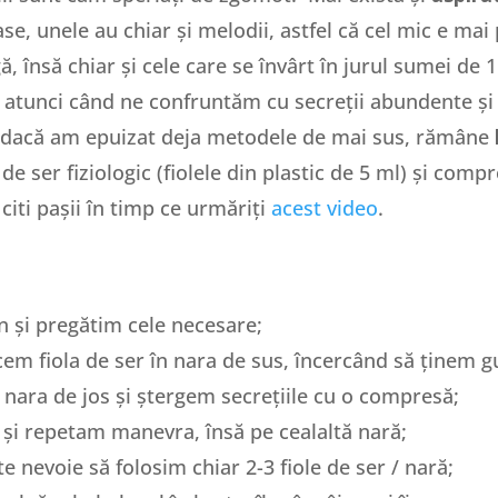
ase, unele au chiar și melodii, astfel că cel mic e ma
rgă, însă chiar și cele care se învârt în jurul sumei d
 atunci când ne confruntăm cu secreții abundente și 
es dacă am epuizat deja metodele de mai sus, rămâne
e ser fiziologic (fiolele din plastic de 5 ml) și comp
iti pașii în timp ce urmăriți
acest video
.
n și pregătim cele necesare;
cem fiola de ser în nara de sus, încercând să ținem g
pe nara de jos și ștergem secrețiile cu o compresă;
 și repetam manevra, însă pe cealaltă nară;
e nevoie să folosim chiar 2-3 fiole de ser / nară;