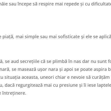
năie sau începe să respire mai repede și cu dificultat
piață, mai simple sau mai sofisticate și ele se aplică 
ă, se aud secrețiile că se plimbă în nas dar nu sunt 
re nară, se masează ușor nara și apoi se poate aspira
u situația aceasta, uneori chiar e nevoie să curățăm z
u, dacă regurgitează mai cu presiune și îi iese laptel
 întreținere.