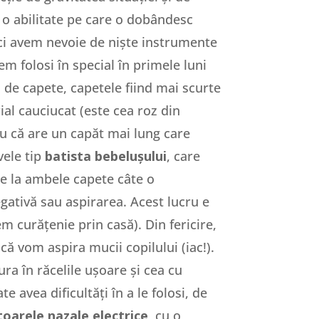
e o abilitate pe care o dobândesc
unci avem nevoie de niște instrumente
em folosi în special în primele luni
tă de capete, capetele fiind mai scurte
ial cauciucat (este cea roz din
u că are un capăt mai lung care
vele tip
batista bebelușului
, care
re la ambele capete câte o
egativă sau aspirarea. Acest lucru e
em curățenie prin casă). Din fericire,
 că vom aspira mucii copilului (iac!).
ura în răcelile ușoare și cea cu
 avea dificultăți în a le folosi, de
toarele nazale electrice,
cu o