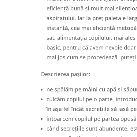
eficiență bună și mult mai silențio
aspiratului. Iar la preț paleta e la
instanță, cea mai eficientă metodă
sau alimentația copilului, mai al
basic, pentru că avem nevoie doar d
mai jos cum se procedează, puteți c
Descrierea pașilor:
ne spălăm pe mâini cu apă și săpu
culcăm copilul pe o parte, introdu
în așa fel încât secrețiile să iasă 
întoarcem copilul pe partea opusă
când secrețiile sunt abundente, est