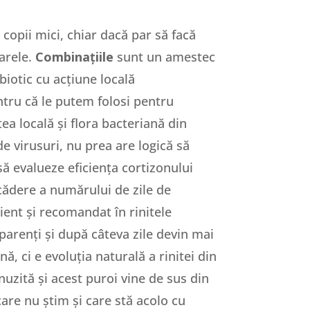
 copii mici, chiar dacă par să facă
oarele.
Combinațiile
sunt un amestec
iotic cu acțiune locală
entru că le putem folosi pentru
a locală și flora bacteriană din
de virusuri, nu prea are logică să
să evalueze eficiența cortizonului
 scădere a numărului de zile de
ient și recomandat în rinitele
sparenți și după câteva zile devin mai
, ci e evoluția naturală a rinitei din
nuzită și acest puroi vine de sus din
care nu știm și care stă acolo cu