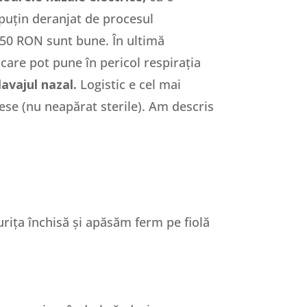
i puțin deranjat de procesul
e 150 RON sunt bune. În ultimă
care pot pune în pericol respirația
lavajul nazal.
Logistic e cel mai
rese (nu neapărat sterile). Am descris
urița închisă și apăsăm ferm pe fiolă