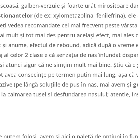
vâscoasă, galben-verzuie și foarte urât mirositoare da
tionantelor
(de ex: xylometazolina, fenilefrina), ele
ți vedea recomandate cel mai frecvent peste vârsta 
 mult și tot mai des pentru același efect, mai ales da
și anume, efectul de rebound, adică după o vreme e
j al celor 2 clase e că senzația de nas înfundat dispa
i atunci sigur că ne simțim mult mai bine. Știu că e 
t avea consecințe pe termen puțin mai lung, așa că v
azive (pe lângă soluțiile de pus în nas, mai avem și
ge
 la calmarea tusei și desfundarea nasului; atenție, în
 putem folosi, avem și aici o paletă de opțiuni în func