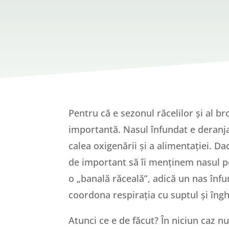
Pentru că e sezonul răcelilor și al b
importantă. Nasul înfundat e deranja
calea oxigenării și a alimentației. D
de important să îi menținem nasul per
o „banală răceală”, adică un nas înfu
coordona respirația cu suptul și îngh
Atunci ce e de făcut? În niciun caz 