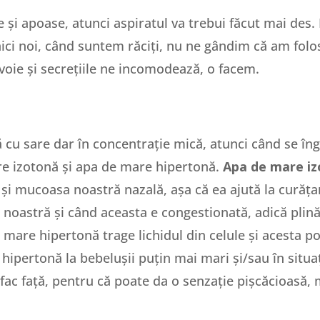
 și apoase, atunci aspiratul va trebui făcut mai de
nici noi, când suntem răciți, nu ne gândim că am fol
evoie și secrețiile ne incomodează, o facem.
pă cu sare dar în concentrație mică, atunci când se î
e izotonă și apa de mare hipertonă.
Apa de mare i
 și mucoasa noastră nazală, așa că ea ajută la curăț
astră și când aceasta e congestionată, adică plină de
 mare hipertonă trage lichidul din celule și acesta po
ipertonă la bebelușii puțin mai mari și/sau în situaț
fac față, pentru că poate da o senzație pișcăcioasă, 