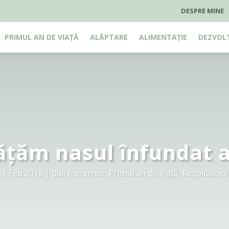
DESPRE MINE
PRIMUL AN DE VIAȚĂ
ALĂPTARE
ALIMENTAȚIE
DEZVOL
țăm nasul înfundat al
1 Feb 2019
Boli frecvente
,
Primul an de viață
,
Respiratorii