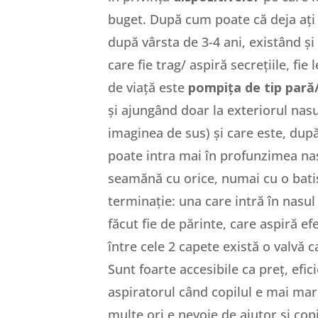
buget. După cum poate că deja ați o
după vârsta de 3-4 ani, existând ș
care fie trag/ aspiră secrețiile, fi
de viață este
pompița de tip pară
și ajungând doar la exteriorul nasu
imaginea de sus) și care este, dup
poate intra mai în profunzimea nasu
seamănă cu orice, numai cu o batis
terminație: una care intră în nasul
făcut fie de părinte, care aspiră ef
între cele 2 capete există o valvă c
Sunt foarte accesibile ca preț, efic
aspiratorul când copilul e mai mare
multe ori e nevoie de ajutor și cop