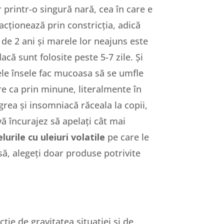
r printr-o singură nară, cea în care e
 acționează prin constricția, adică
de 2 ani și marele lor neajuns este
că sunt folosite peste 5-7 zile. Și
le însele fac mucoasa să se umfle
re ca prin minune, literalmente în
grea și insomniacă răceala la copii,
ă încurajez să apelați cât mai
lurile cu uleiuri volatile
pe care le
să, alegeți doar produse potrivite
ție de gravitatea situației și de