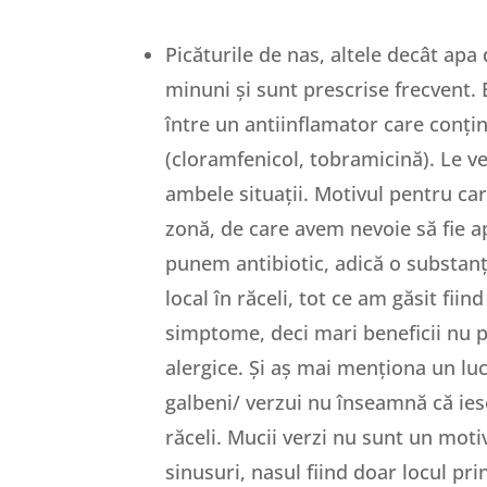
Picăturile de nas, altele decât apa
minuni și sunt prescrise frecvent. 
între un antiinflamator care conți
(cloramfenicol, tobramicină). Le ve
ambele situații. Motivul pentru ca
zonă, de care avem nevoie să fie apt
punem antibiotic, adică o substanț
local în răceli, tot ce am găsit fii
simptome, deci mari beneficii nu p
alergice. Și aș mai menționa un luc
galbeni/ verzui nu înseamnă că iese
răceli. Mucii verzi nu sunt un moti
sinusuri, nasul fiind doar locul pr