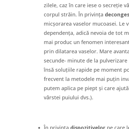
zilele, caz în care iese o secreție 
corpul străin. În privința
deconges
micșorarea vaselor mucoasei. Le ve
dependența, adică nevoia de tot mai
mai produc un fenomen interesant 
prin dilatarea vaselor. Mare avanta
secunde- minute de la pulverizare ș
însă soluțiile rapide pe moment po
frecvent la metodele mai puțin inv
putem aplica pe piept și care ajută
vârstei puiului dvs.).
În privința
dispozitivelor
pe care le