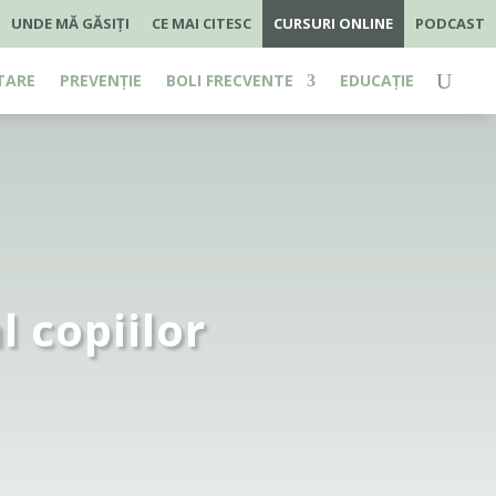
UNDE MĂ GĂSIȚI
CE MAI CITESC
CURSURI ONLINE
PODCAST
TARE
PREVENȚIE
BOLI FRECVENTE
EDUCAȚIE
 copiilor