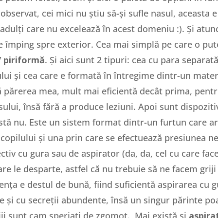
bservat, cei mici nu știu să-și sufle nasul, aceasta 
i adulți care nu excelează în acest domeniu :). Și at
e le împing spre exterior. Cea mai simplă pe care o put
/ piriformă
. Și aici sunt 2 tipuri: cea cu para separa
lui și cea care e formată în întregime dintr-un mater
ă părerea mea, mult mai eficientă decât prima, pentr
lui, însă fără a produce leziuni. Apoi sunt dispoziti
tă nu. Este un sistem format dintr-un furtun care a
 copilului și una prin care se efectuează presiunea n
ectiv cu gura sau de aspirator (da, da, cel cu care fac
are le desparte, astfel că nu trebuie să ne facem griji
iența e destul de bună, fiind suficientă aspirarea cu g
 și cu secreții abundente, însă un singur părinte poate
iii sunt cam speriați de zgomot. Mai există și
aspira