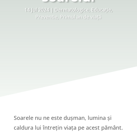
14 Jul 2024
Dermatologice
,
Educație
,
Preventie
,
Primul an de viață
Soarele nu ne este dușman, lumina și
caldura lui întrețin viața pe acest pământ.