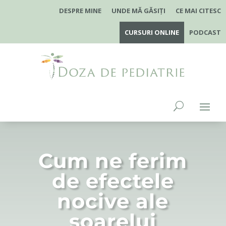
DESPRE MINE
UNDE MĂ GĂSIȚI
CE MAI CITESC
CURSURI ONLINE
PODCAST
Cum ne ferim
de efectele
nocive ale
soarelui