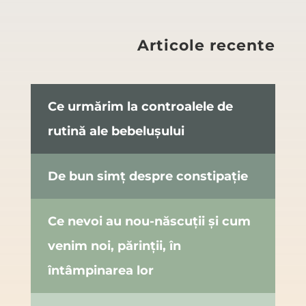
Articole recente
Ce urmărim la controalele de
rutină ale bebelușului
De bun simț despre constipație
Ce nevoi au nou-născuții și cum
venim noi, părinții, în
întâmpinarea lor