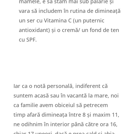
mamele, e să stăm mai sub pălărie și
vara să includem în rutina de dimineață
un ser cu Vitamina C (un puternic
antioxidant) și o cremă/ un fond de ten
cu SPF.
Iar ca o notă personală, indiferent că
suntem acasă sau în vacantă la mare, noi
ca familie avem obiceiul să petrecem
timp afară dimineața între 8 și maxim 11,
ne odihnim în interior până către ora 16,
chiar 17 uneori, dacă e prea cald și abia