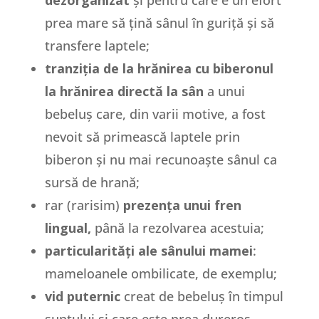
dezorganizat
și pentru care e un efort
prea mare să țină sânul în guriță și să
transfere laptele;
tranziția de la hrănirea cu biberonul
la hrănirea directă la sân
a unui
bebeluș care, din varii motive, a fost
nevoit să primească laptele prin
biberon și nu mai recunoaște sânul ca
sursă de hrană;
rar (rarisim)
prezența unui fren
lingual,
până la rezolvarea acestuia;
particularități ale sânului mamei
:
mameloanele ombilicate, de exemplu;
vid puternic
creat de bebeluș în timpul