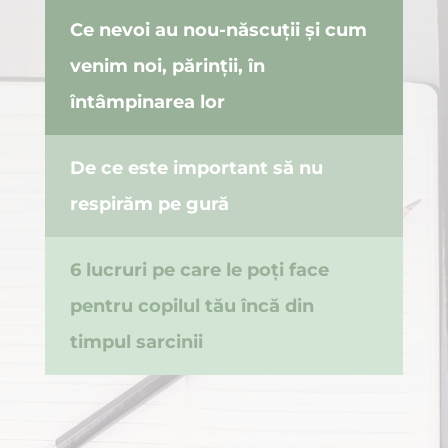
Ce nevoi au nou-născuții și cum
venim noi, părinții, în
întâmpinarea lor
De ce este important să nu
respirăm pe gură
6 lucruri pe care le poți face
pentru copilul tău încă din
timpul sarcinii