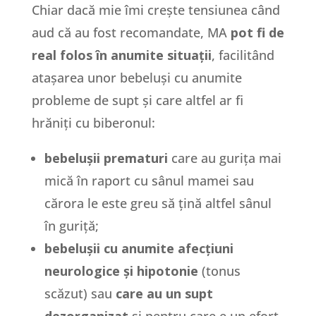
Chiar dacă mie îmi crește tensiunea când
aud că au fost recomandate, MA
pot fi de
real folos în anumite situații
, facilitând
atașarea unor bebeluși cu anumite
probleme de supt și care altfel ar fi
hrăniți cu biberonul:
bebelușii prematuri
care au gurița mai
mică în raport cu sânul mamei sau
cărora le este greu să țină altfel sânul
în guriță;
bebelușii cu anumite afecțiuni
neurologice și hipotonie
(tonus
scăzut) sau
care au un supt