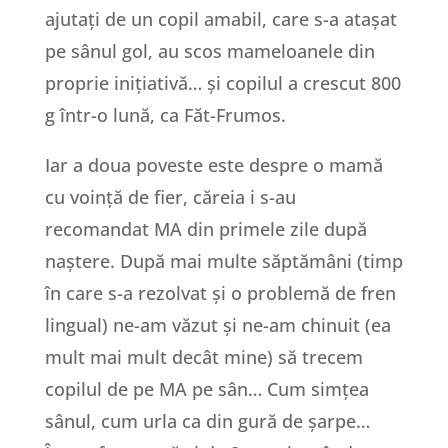
ajutați de un copil amabil, care s-a atașat
pe sânul gol, au scos mameloanele din
proprie inițiativă… și copilul a crescut 800
g într-o lună, ca Făt-Frumos.
Iar a doua poveste este despre o mamă
cu voință de fier, căreia i s-au
recomandat MA din primele zile după
naștere. După mai multe săptămâni (timp
în care s-a rezolvat și o problemă de fren
lingual) ne-am văzut și ne-am chinuit (ea
mult mai mult decât mine) să trecem
copilul de pe MA pe sân… Cum simțea
sânul, cum urla ca din gură de șarpe…