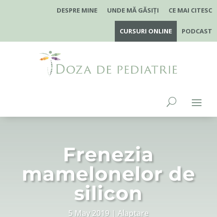
DESPRE MINE
UNDE MĂ GĂSIȚI
CE MAI CITESC
CURSURI ONLINE
PODCAST
Frenezia
mamelonelor de
silicon
5 May 2019
Alaptare