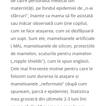
de către personalul medical din
maternități, pe fondul epidemiei de „n-ai
sfârcuri”, înainte ca mama să fie asistată
sau măcar observată cum ține copilul,
cum se face atașarea, cum se desfășoară
un supt. Sunt ele, mameloanele artificiale
( MA), mameloanele de silicon, protecțiile
de mamelon, scuturile pentru mamelon
(„nipple shields”), cum le spun englezii.
Cele mai frecvente motive pentru care le
folosim sunt durerea la atașare și
mameloanele „neformate” (după cum
spuneam, parcă e epidemie). Statistica
mea grosieră din ultimele 2-3 luni îmi