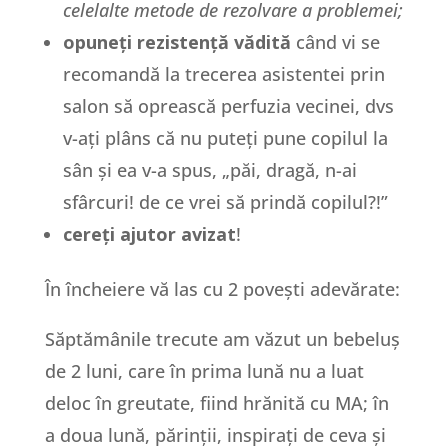
celelalte metode de rezolvare a problemei;
opuneți rezistență vădită
când vi se
recomandă la trecerea asistentei prin
salon să oprească perfuzia vecinei, dvs
v-ați plâns că nu puteți pune copilul la
sân și ea v-a spus, „păi, dragă, n-ai
sfârcuri! de ce vrei să prindă copilul?!”
cereți ajutor avizat
!
În încheiere vă las cu 2 povești adevărate:
Săptămânile trecute am văzut un bebeluș
de 2 luni, care în prima lună nu a luat
deloc în greutate, fiind hrănită cu MA; în
a doua lună, părinții, inspirați de ceva și