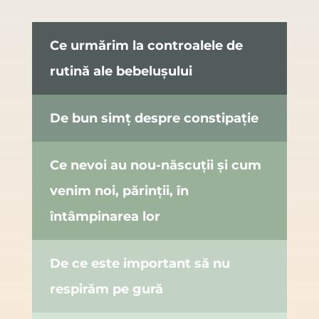
Ce urmărim la controalele de
rutină ale bebelușului
De bun simț despre constipație
Ce nevoi au nou-născuții și cum
venim noi, părinții, în
întâmpinarea lor
De ce este important să nu
respirăm pe gură