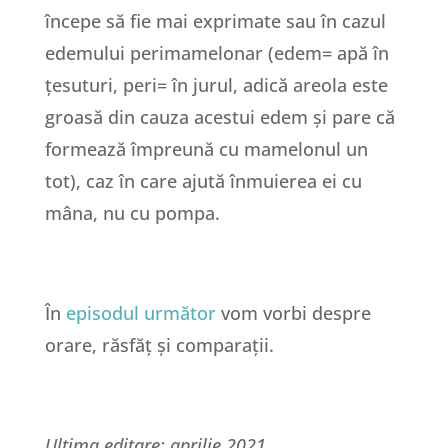
începe să fie mai exprimate sau în cazul
edemului perimamelonar (edem= apă în
țesuturi, peri= în jurul, adică areola este
groasă din cauza acestui edem și pare că
formează împreună cu mamelonul un
tot), caz în care ajută înmuierea ei cu
mâna, nu cu pompa.
În
episodul următor
vom vorbi despre
orare, răsfăț și comparații.
Ultima editare: aprilie 2021