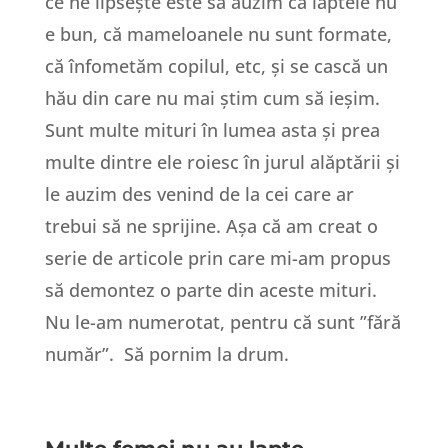
ce ne lipsește este să auzim că laptele nu
e bun, că mameloanele nu sunt formate,
că înfometăm copilul, etc, și se cască un
hău din care nu mai știm cum să ieșim.
Sunt multe mituri în lumea asta și prea
multe dintre ele roiesc în jurul alăptării și
le auzim des venind de la cei care ar
trebui să ne sprijine. Așa că am creat o
serie de articole prin care mi-am propus
să demontez o parte din aceste mituri.
Nu le-am numerotat, pentru că sunt ”fără
număr”. Să pornim la drum.