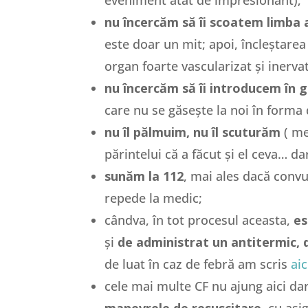
nu încercăm să îi scoatem limba a
este doar un mit; apoi, încleștarea
organ foarte vascularizat și inerva
nu încercăm să îi introducem în 
care nu se găsește la noi în forma
nu îl pălmuim, nu îl scuturăm
( me
părintelui că a făcut și el ceva… dar
sunăm la 112
, mai ales dacă conv
repede la medic;
cândva, în tot procesul aceasta,
es
și
de administrat un antitermic, 
de luat în caz de febră am scris
aic
cele mai multe CF nu ajung aici da
manevrele de resuscitare,
cu asig