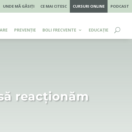
UNDE MĂ GĂSIȚI
CE MAI CITESC
CURSURI ONLINE
PODCAST
ARE
PREVENȚIE
BOLI FRECVENTE
EDUCAȚIE
m să reacționăm