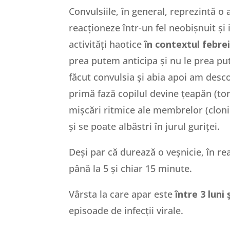
Convulsiile, în general, reprezintă o 
reacționeze într-un fel neobișnuit și i
activități haotice
în contextul febre
prea putem anticipa și nu le prea pu
făcut convulsia și abia apoi am descop
primă fază copilul devine țeapăn (toni
mișcări ritmice ale membrelor (cloni
și se poate albăstri în jurul guriței.
Deși par că durează o veșnicie, în re
până la 5 și chiar 15 minute.
Vârsta la care apar este
între 3 luni ș
episoade de infecții virale.