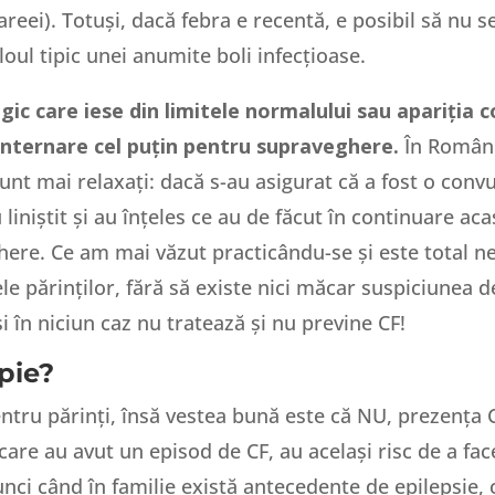
reei). Totuși, dacă febra e recentă, e posibil să nu se
oul tipic unei anumite boli infecțioase.
 care iese din limitele normalului sau apariția con
 internare cel puțin pentru supraveghere.
În Români
unt mai relaxați: dacă s-au asigurat că a fost o convu
liniștit și au înțeles ce au de făcut în continuare aca
ere. Ce am mai văzut practicându-se și este total nej
ele părinților, fără să existe nici măcar suspiciunea d
și în niciun caz nu tratează și nu previne CF!
spie?
ntru părinți, însă vestea bună este că NU, prezența 
r care au avut un episod de CF, au același risc de a fa
unci când în familie există antecedente de epilepsie,