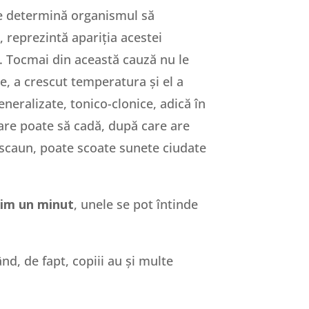
care determină organismul să
r, reprezintă apariția acestei
. Tocmai din această cauză nu le
e, a crescut temperatura și el a
eneralizate, tonico-clonice, adică în
ioare poate să cadă, după care are
 scaun, poate scoate sunete ciudate
xim un minut
, unele se pot întinde
ând, de fapt, copiii au și multe