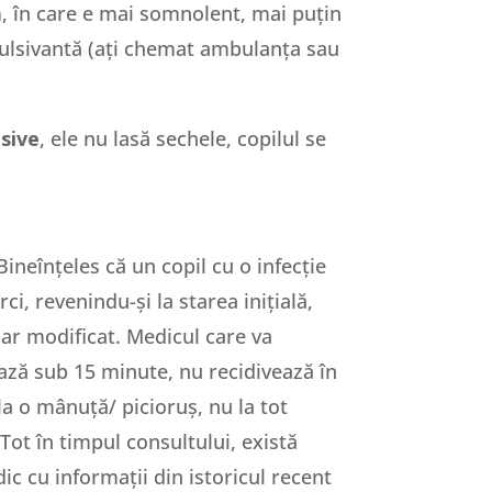
ă
, în care e mai somnolent, mai puțin
nvulsivantă (ați chemat ambulanța sau
sive
, ele nu lasă sechele, copilul se
Bineînțeles că un copil cu o infecție
i, revenindu-și la starea inițială,
lar modificat. Medicul care va
ază sub 15 minute, nu recidivează în
la o mânuță/ picioruș, nu la tot
Tot în timpul consultului, există
ic cu informații din istoricul recent