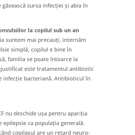
 găsească sursa infecției și abia în
vulsiilor la copilul sub un an
a suntem mai precauți, internăm
lsie simplă, copilul e bine în
să, familia se poate întoarce la
ustificat este tratamentul antibiotic
e infecție bacteriană. Antibioticul în
CF nu deschide ușa pentru apariția
ce epilepsie ca populația generală.
 când copilașul are un retard neuro-