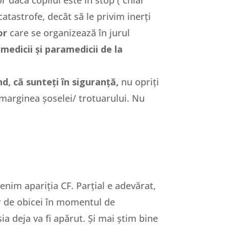
tastrofe, decât să le privim inerți
or
care se organizează în jurul
 medicii și paramedicii de la
nd, că sunteți în siguranță,
nu opriți
 marginea șoselei/ trotuarului. Nu
enim apariția CF. Parțial e adevărat,
r de obicei în momentul de
a deja va fi apărut. Și mai știm bine