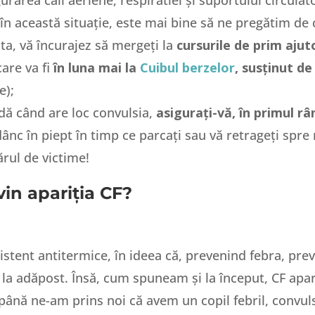
n această situație, este mai bine să ne pregătim de ca
a, vă încurajez să mergeți la
cursurile de prim ajut
care va fi
în luna mai la
Cuibul berzelor
, susținut de
e);
dă când are loc convulsia,
asigurați-vă, în primul râ
dânc în piept în timp ce parcați sau vă retrageți spre
rul de victime!
vin apariția CF?
tent antitermice, în ideea că, prevenind febra, prev
la adăpost. Însă, cum spuneam și la început, CF apa
până ne-am prins noi că avem un copil febril, convulsi