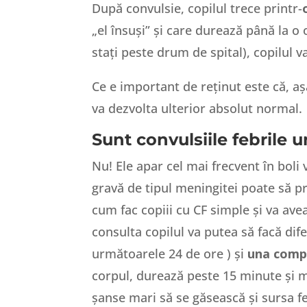
După convulsie, copilul trece printr-
„el însuși” și care durează până la 
stați peste drum de spital), copilul v
Ce e important de reținut este că, 
va dezvolta ulterior absolut normal.
Sunt convulsiile febrile 
Nu! Ele apar cel mai frecvent în boli 
gravă de tipul meningitei poate să pre
cum fac copiii cu CF simple și va ave
consulta copilul va putea să facă dif
următoarele 24 de ore ) și
una comp
corpul, durează peste 15 minute și ma
șanse mari să se găsească și sursa feb