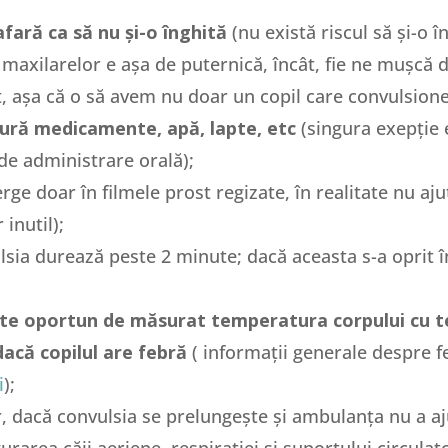
fară ca să nu și-o înghită
(nu există riscul să și-o 
 maxilarelor e așa de puternică, încât, fie ne mușcă d
t, așa că o să avem nu doar un copil care convulsione
gură medicamente, apă, lapte, etc
(singura exepție 
 de administrare orală);
rge doar în filmele prost regizate, în realitate nu aju
 inutil);
ulsia durează peste 2 minute; dacă aceasta s-a oprit 
te oportun de măsurat temperatura corpului cu 
dacă copilul are febră
( informații generale despre f
i
);
r, dacă convulsia se prelungește și ambulanța nu a a
urarea căii aeriene, respiratiei și suportului circulato