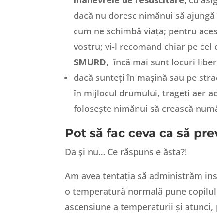
dacă nu doresc nimănui să ajungă î
cum ne schimbă viața; pentru acest
vostru; vi-l recomand chiar pe cel 
SMURD,
încă mai sunt locuri liber
dacă sunteți în mașină sau pe stra
în mijlocul drumului, trageți aer a
folosește nimănui să crească numă
Pot să fac ceva ca să pre
Da și nu… Ce răspuns e ăsta?!
Am avea tentația să administrăm insis
o temperatură normală pune copilul 
ascensiune a temperaturii și atunci, 