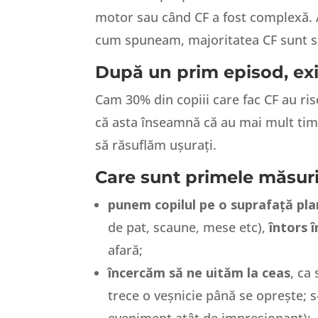
motor sau când CF a fost complexă. A
cum spuneam, majoritatea CF sunt s
După un prim episod, exis
Cam 30% din copiii care fac CF au ris
că asta înseamnă că au mai mult timp 
să răsuflăm ușurați.
Care sunt primele măsuri
punem copilul pe o suprafață pla
de pat, scaune, mese etc),
întors 
afară;
încercăm să ne uităm la ceas
, ca
trece o veșnicie până se oprește; 
eveniment atât de impresionant);