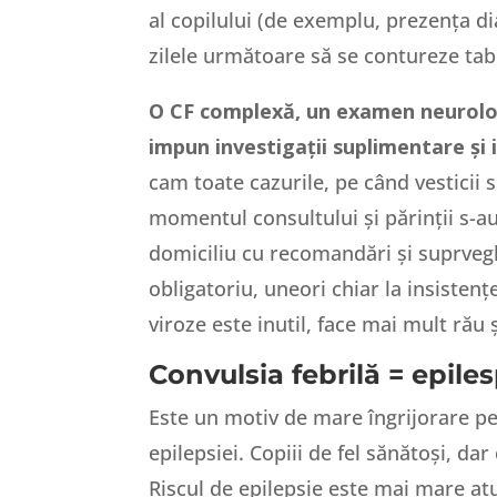
al copilului (de exemplu, prezența dia
zilele următoare să se contureze tabl
O CF complexă, un examen neurologic
impun investigații suplimentare și
cam toate cazurile, pe când vesticii s
momentul consultului și părinții s-au 
domiciliu cu recomandări și suprvegh
obligatoriu, uneori chiar la insistenț
viroze este inutil, face mai mult rău 
Convulsia febrilă = epile
Este un motiv de mare îngrijorare pe
epilepsiei. Copiii de fel sănătoși, da
Riscul de epilepsie este mai mare at