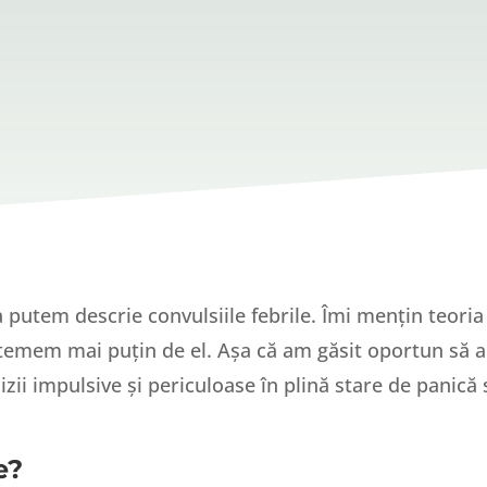
a putem descrie convulsiile febrile. Îmi mențin teori
emem mai puțin de el. Așa că am găsit oportun să ab
ii impulsive și periculoase în plină stare de panică s
e?