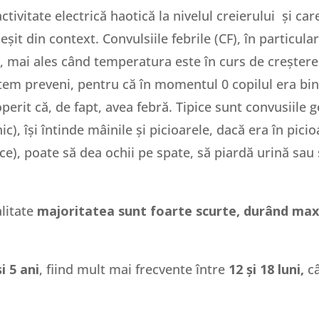
activitate electrică haotică la nivelul creierului și 
eșit din context. Convulsiile febrile (CF), în particula
i
, mai ales când temperatura este în curs de creștere
tem preveni, pentru că în momentul 0 copilul era bin
erit că, de fapt, avea febră. Tipice sunt convusiile g
c), își întinde mâinile și picioarele, dacă era în pic
ce), poate să dea ochii pe spate, să piardă urină sau
alitate
majoritatea sunt foarte scurte, durând ma
i 5 ani
, fiind mult mai frecvente între
12 și 18 luni,
c