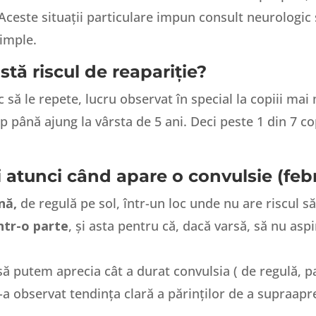
ceste situații particulare impun consult neurologic ș
imple.
tă riscul de reapariție?
c să le repete, lucru observat în special la copiii mai
până ajung la vârsta de 5 ani. Deci peste 1 din 7 cop
 atunci când apare o convulsie (febr
nă,
de regulă pe sol, într-un loc unde nu are riscul să
într-o parte
, și asta pentru că, dacă varsă, să nu aspi
 să putem aprecia cât a durat convulsia ( de regulă, p
s-a observat tendința clară a părinților de a supraap