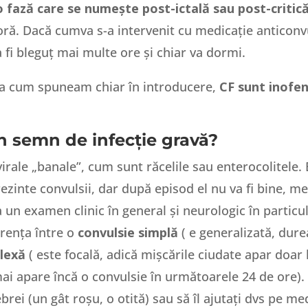
o fază care se numește post-ictală sau post-critic
o oră. Dacă cumva s-a intervenit cu medicație antico
a fi bleguț mai multe ore și chiar va dormi.
așa cum spuneam chiar în introducere,
CF sunt inofen
un semn de infecție gravă?
virale „banale”, cum sunt răcelile sau enterocolitele. 
zinte convulsii, dar după episod el nu va fi bine, merc
a un examen clinic în general și neurologic în particu
erența între o
convulsie simplă
( e generalizată, dure
lexă
( este focală, adică mișcările ciudate apar doar 
i apare încă o convulsie în următoarele 24 de ore). 
rei (un gât roșu, o otită) sau să îl ajutați dvs pe med