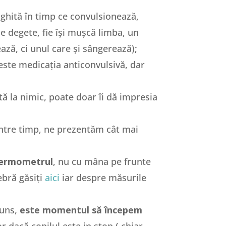
înghită în timp ce convulsionează,
e degete, fie își mușcă limba, un
ază, ci unul care și sângerează);
este medicația anticonvulsivă, dar
tă la nimic, poate doar îi dă impresia
între timp, ne prezentăm cât mai
termometrul
, nu cu mâna pe frunte
ebră găsiți
aici
iar despre măsurile
juns,
este momentul să începem
r dacă copilul este in stop ( chiar