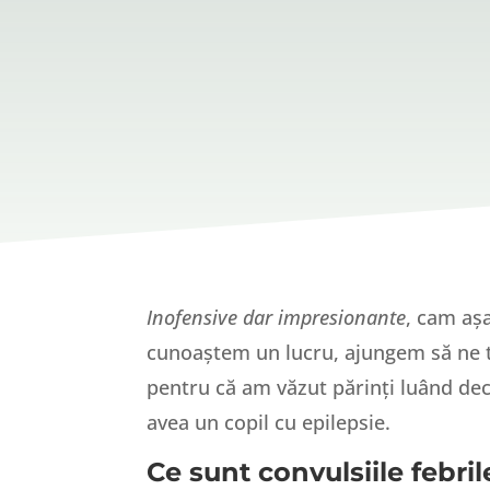
Inofensive dar impresionante
, cam aș
cunoaștem un lucru, ajungem să ne t
pentru că am văzut părinți luând deciz
avea un copil cu epilepsie.
Ce sunt convulsiile febril