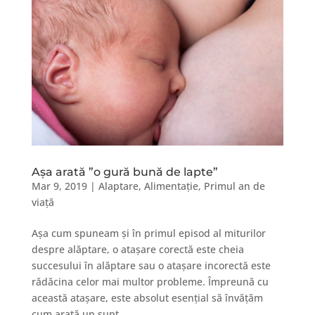
Așa arată ”o gură bună de lapte”
Mar 9, 2019
|
Alaptare
,
Alimentație
,
Primul an de
viață
Așa cum spuneam și în primul episod al miturilor
despre alăptare, o atașare corectă este cheia
succesului în alăptare sau o atașare incorectă este
rădăcina celor mai multor probleme. Împreună cu
această atașare, este absolut esențial să învățăm
cum arată un supt...