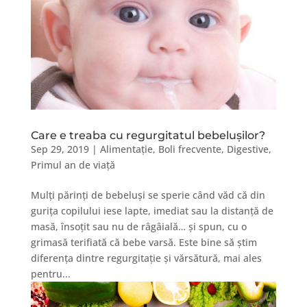
Care e treaba cu regurgitatul bebelușilor?
Sep 29, 2019
|
Alimentație
,
Boli frecvente
,
Digestive
,
Primul an de viață
Mulți părinți de bebeluși se sperie când văd că din
gurița copilului iese lapte, imediat sau la distanță de
masă, însoțit sau nu de râgâială… și spun, cu o
grimasă terifiată că bebe varsă. Este bine să știm
diferența dintre regurgitație și vărsătură, mai ales
pentru...