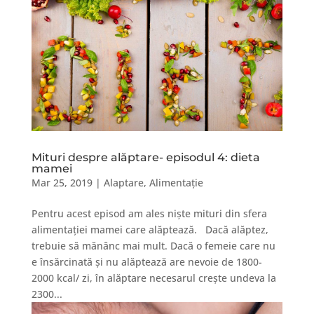
Mituri despre alăptare- episodul 4: dieta
mamei
Mar 25, 2019
|
Alaptare
,
Alimentație
Pentru acest episod am ales niște mituri din sfera
alimentației mamei care alăptează. Dacă alăptez,
trebuie să mănânc mai mult. Dacă o femeie care nu
e însărcinată și nu alăptează are nevoie de 1800-
2000 kcal/ zi, în alăptare necesarul crește undeva la
2300...